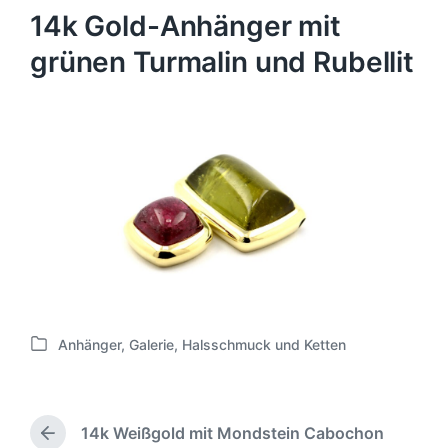
14k Gold-Anhänger mit
grünen Turmalin und Rubellit
Anhänger
,
Galerie
,
Halsschmuck und Ketten
V
e
r
ö
14k Weißgold mit Mondstein Cabochon
f
V