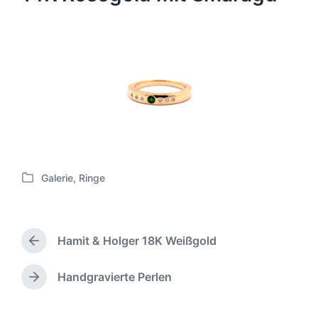
Galerie
,
Ringe
V
e
r
ö
Hamit & Holger 18K Weißgold
f
V
f
o
e
r
Handgravierte Perlen
N
h
n
ä
e
t
c
r