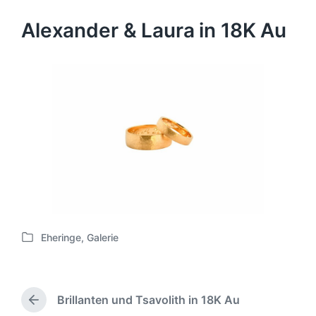
Alexander & Laura in 18K Au
Eheringe
,
Galerie
V
e
r
ö
Brillanten und Tsavolith in 18K Au
f
V