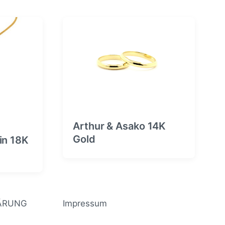
r
B
e
i
t
r
a
g
:
Arthur & Asako 14K
Gold
in 18K
ÄRUNG
Impressum