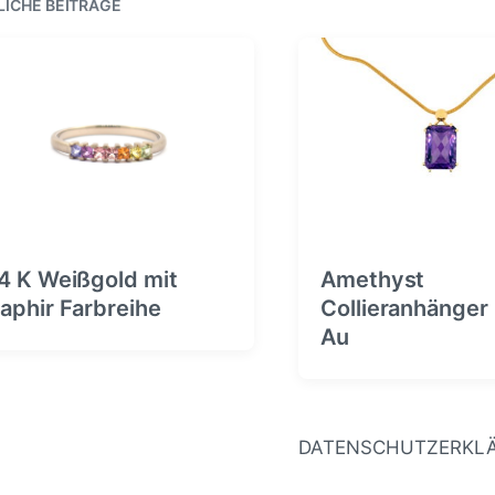
g
LICHE BEITRÄGE
e
h
r
t
B
i
e
n
i
t
r
a
g
:
4 K Weißgold mit
Amethyst
aphir Farbreihe
Collieranhänger 
Au
DATENSCHUTZERKL