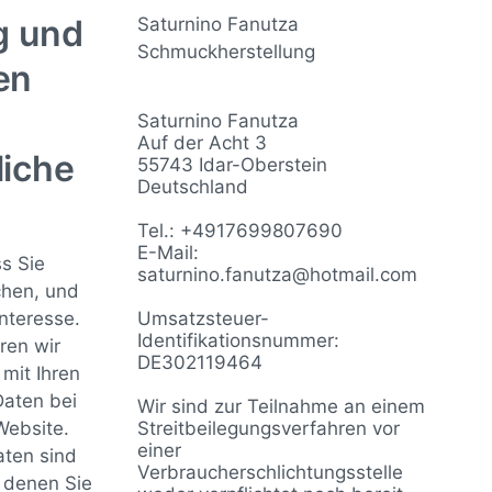
ng und
Saturnino Fanutza
Schmuckherstellung
en
Saturnino Fanutza
Auf der Acht 3
liche
55743 Idar-Oberstein
Deutschland
Tel.: +4917699807690
E-Mail:
s Sie
saturnino.fanutza@hotmail.com
chen, und
Interesse.
Umsatzsteuer-
Identifikationsnummer:
ren wir
DE302119464
mit Ihren
aten bei
Wir sind zur Teilnahme an einem
Website.
Streitbeilegungsverfahren vor
einer
ten sind
Verbraucherschlichtungsstelle
t denen Sie