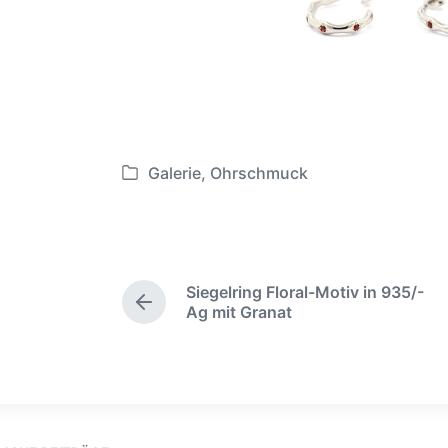
Galerie
,
Ohrschmuck
V
e
r
ö
f
Siegelring Floral-Motiv in 935/-
f
V
Ag mit Granat
e
o
r
n
h
t
e
l
r
i
i
c