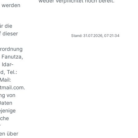
weder verpflichtet noch bereit.
rt werden
r die
 dieser
Stand: 31.07.2026, 07:21:34
rordnung
 Fanutza,
 Idar-
, Tel.:
ail:
tmail.com.
ung von
Daten
ejenige
sche
r
en über