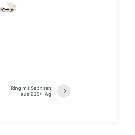
Ring mit Saphiren
N
aus 935/- Ag
ä
c
h
s
t
e