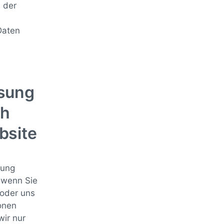
 der
Daten
sung
ch
bsite
zung
 wenn Sie
n oder uns
onen
wir nur