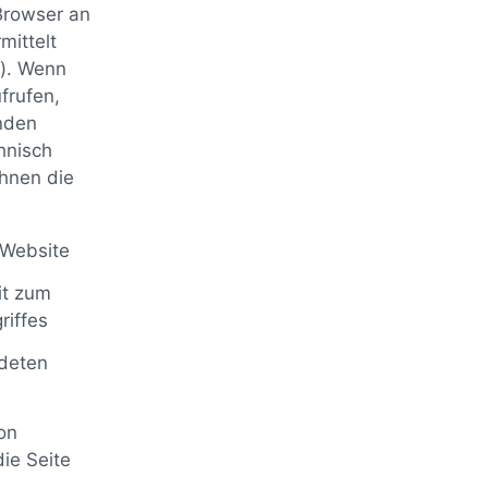
 Browser an
mittelt
“). Wenn
frufen,
enden
hnisch
Ihnen die
 Website
it zum
riffes
deten
on
ie Seite