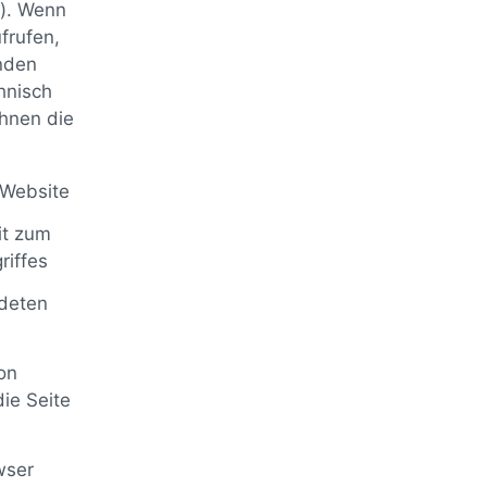
“). Wenn
frufen,
enden
hnisch
Ihnen die
 Website
it zum
riffes
deten
on
ie Seite
wser