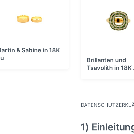
B
i
e
n
i
t
r
a
g
:
artin & Sabine in 18K
Au
Brillanten und
Tsavolith in 18K
DATENSCHUTZERKL
1) Einleitu