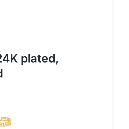
24K plated,
d