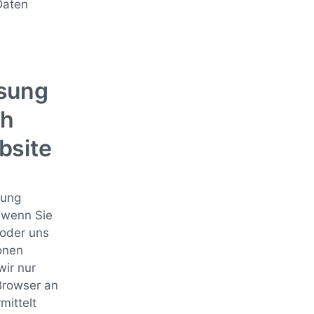
Daten
sung
ch
bsite
zung
 wenn Sie
n oder uns
onen
wir nur
 Browser an
mittelt