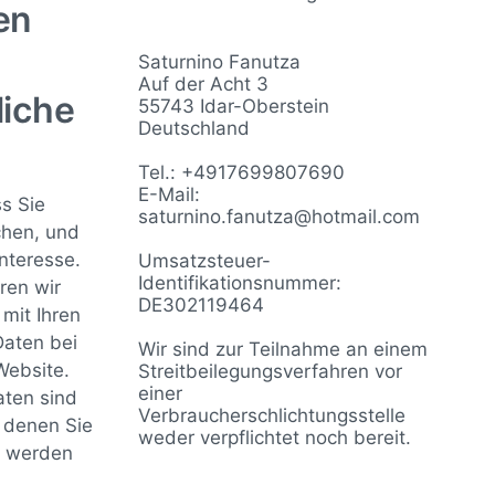
en
Saturnino Fanutza
Auf der Acht 3
liche
55743 Idar-Oberstein
Deutschland
Tel.: +4917699807690
E-Mail:
s Sie
saturnino.fanutza@hotmail.com
chen, und
Interesse.
Umsatzsteuer-
Identifikationsnummer:
ren wir
DE302119464
mit Ihren
aten bei
Wir sind zur Teilnahme an einem
Website.
Streitbeilegungsverfahren vor
einer
ten sind
Verbraucherschlichtungsstelle
t denen Sie
weder verpflichtet noch bereit.
rt werden