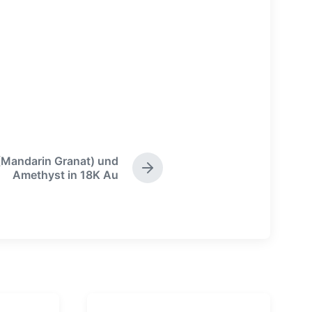
(Mandarin Granat) und
N
Amethyst in 18K Au
ä
c
h
s
t
e
r
B
e