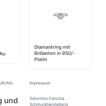
i
t
r
a
g
:
Diamantring mit
Brillanten in 950/-
 Au
Platin
ÄRUNG
Impressum
ng und
Saturnino Fanutza
Schmuckherstellung