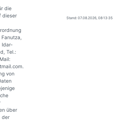
r die
 dieser
Stand: 07.08.2026, 08:13:35
rordnung
 Fanutza,
 Idar-
, Tel.:
ail:
tmail.com.
ung von
Daten
ejenige
sche
r
en über
 der