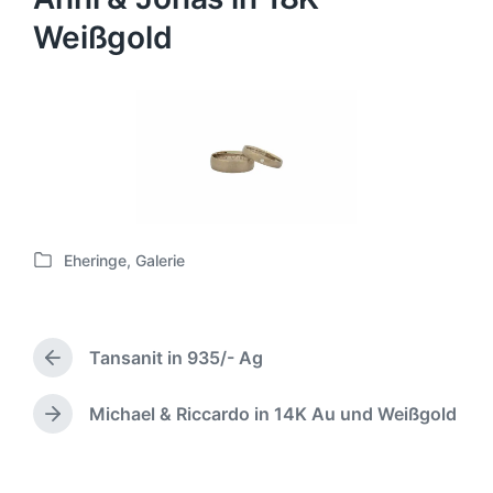
Weißgold
Eheringe
,
Galerie
V
e
r
ö
Tansanit in 935/- Ag
f
V
f
o
e
r
Michael & Riccardo in 14K Au und Weißgold
N
h
n
ä
e
t
c
r
l
h