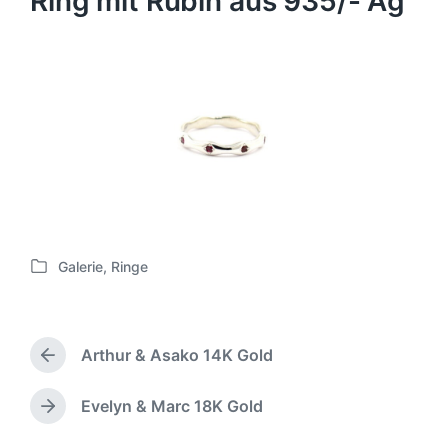
Ring mit Rubin aus 935/- Ag
Galerie
,
Ringe
V
e
r
ö
Arthur & Asako 14K Gold
f
V
f
o
e
r
Evelyn & Marc 18K Gold
N
h
n
ä
e
t