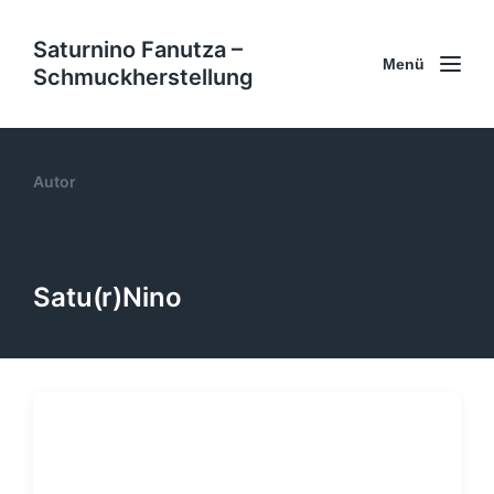
Saturnino Fanutza –
Menü
Schmuckherstellung
Autor
Satu(r)Nino