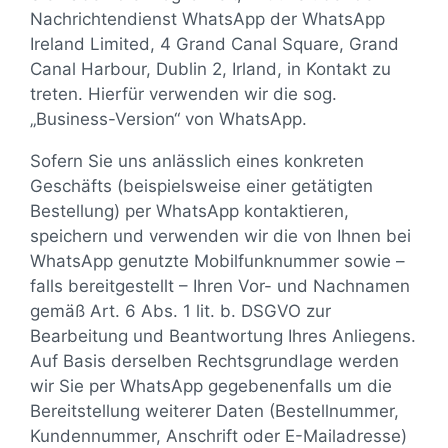
Perlmuttcollier schwarz
Perlmuttcollier weiß