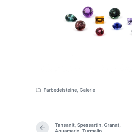
Farbedelsteine
,
Galerie
V
e
r
ö
f
Tansanit, Spessartin, Granat,
f
V
Aquamarin, Turmalin