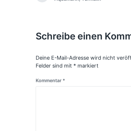
e
o
r
n
h
t
e
l
r
i
Schreibe einen Kom
i
c
g
e
h
r
t
B
Deine E-Mail-Adresse wird nicht veröff
i
e
Felder sind mit
*
markiert
n
i
t
r
Kommentar
*
a
g
: