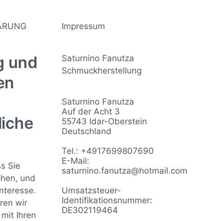
ÄRUNG
Impressum
ng und
Saturnino Fanutza
Schmuckherstellung
en
Saturnino Fanutza
Auf der Acht 3
liche
55743 Idar-Oberstein
Deutschland
Tel.: +4917699807690
E-Mail:
s Sie
saturnino.fanutza@hotmail.com
chen, und
Interesse.
Umsatzsteuer-
Identifikationsnummer:
ren wir
DE302119464
mit Ihren