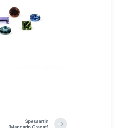
Spessartin
N
(Mandarin Granat)