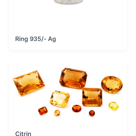
g
:
:
Ring 935/- Ag
Citrin